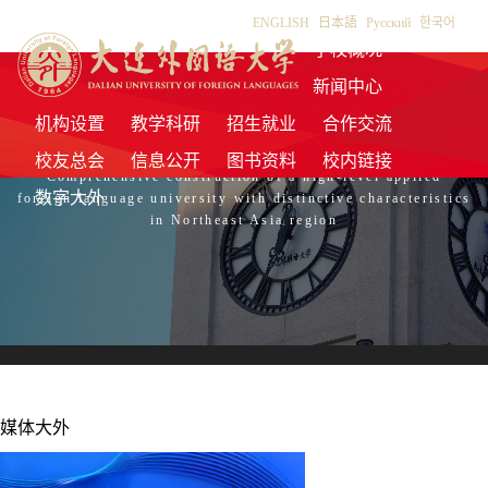
ENGLISH
|
日本語
|
Pусский
|
한국어
学校概况
新闻中心
机构设置
教学科研
招生就业
合作交流
全面建成东北亚区域特色鲜明的高水平应用型外国语大学
校友总会
信息公开
图书资料
校内链接
Comprehensive construction of a high-level applied
数字大外
foreign language university with distinctive characteristics
in Northeast Asia region
媒体大外