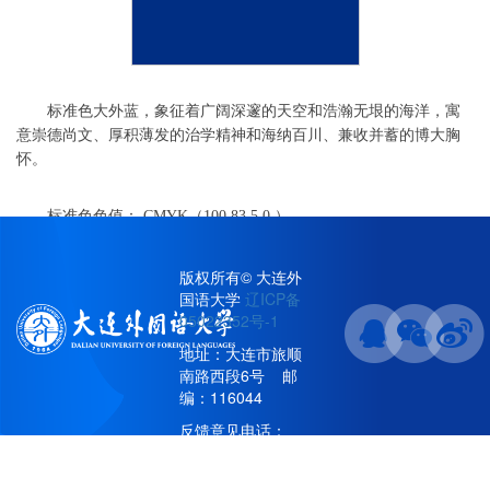
标准色大外蓝，象征着广阔深邃的天空和浩瀚无垠的海洋，寓
意崇德尚文、厚积薄发的治学精神和海纳百川、兼收并蓄的博大胸
怀。
标准色色值： CMYK（100,83,5,0 ）
版权所有© 大连外
国语大学
辽ICP备
05022352号-1
地址：大连市旅顺
南路西段6号 邮
编：116044
反馈意见电话：
86115896/86111066(工
作日8:30-16:30)；