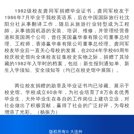
1982
级校友龚同军捐赠毕业证书，龚同军校友于
1986
年
7
月毕业于我校英语系，后在中国国际旅行社沈
阳分社从事翻译工作，随后从旅游行业转型成为工程
師，从事德国机器的安装、培训、维修，并管理经营香
港和英国两个公司，曾任英国赢华泰有限公司董事总经
理、工程师，香港赢华泰有限公司董事总经理。龚同军
校友毕业后一直关心母校的发展，在
2024
年学校
60
周年
校庆校史馆向全体校友征集校史实物之际，捐赠了其珍
藏的
1982
年入学时的档案，包括：新生报到通知单、新
生入学须知、安全须知等（均已在校史馆中展陈）。
两位校友捐赠的勋章及毕业证书均已珍藏、展示于
校史馆。学校成立
60
余年，为社会培育了
8
万余名优秀
毕业生，大外毕业生在各自的工作岗位上建功立业，对
社会做出了积极贡献，赢得了社会的广泛好评，为母校
增添了光彩。（杨振力）
版权所有© 大连外