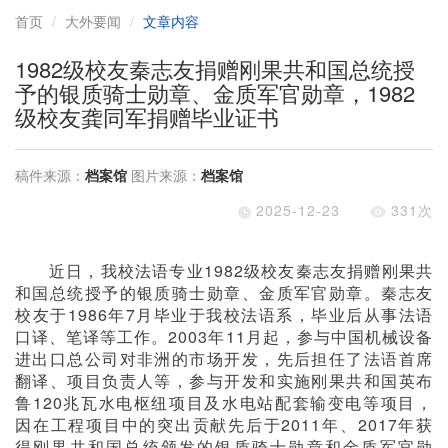
首页
大外要闻
文章内容
1982级校友秦志友捐赠刚果共和国总统授
予的银质骑士勋章、金质军官勋章，1982
级校友龚同军捐赠毕业证书
稿件来源：
档案馆
图片来源：
档案馆
2025-12-23
331
次
近日，我校法语专业
1982
级校友秦志友捐赠刚果共
和国总统授予的银质骑士勋章、金质军官勋章。秦志友
校友于
1986
年
7
月毕业于我校法语系，毕业后从事法语
口译、笔译等工作。
2003
年
11
月起，参与中国机械设备
进出口总公司对非洲的市场开发，先后担任了法语首席
翻译、项目负责人等，参与开发和实施刚果共和国英布
鲁
120
兆瓦水电枢纽项目及水电站配套输变电等项目，
因在工程项目中的突出贡献先后于
2011
年、
2017
年获
得刚果共和国总统颁发的银质骑士勋章和金质军官勋