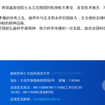
，再现戚发轫院士从立志报国到投身航天事业、攻克技术难关、
授李佩的传奇人生。她早年与丈夫郭永怀归国效力，丈夫牺牲后继
奉献的精神品格。
是我校弘扬科学家精神、助力科学传播的一次实践。值此全国科
版权所有© 大连外国语大学
辽ICP备05022352号-1
地址：大连市旅顺南路西段6号 邮编：116044
反馈意见电话：86115896/86111066(工作日8:30-
16:30)；86114499(其他时间)
反馈意见邮箱：
xzxx@dlufl.edu.cn