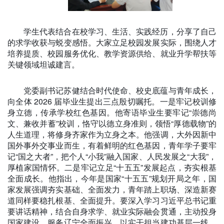
学生代表结合在校学习、生活、实践经历，分享了自己
的求学收获与蜕变感悟。大家立足校园发展实际，围绕人才
培养提质、校园服务优化、教学资源供给、就业升学帮扶等
关键领域坦诚建言。
党委副书记苏健结合时代使命、校史底蕴与青年成长，
向全体
2026
届毕业生提出三点殷切嘱托。一是
牢记校训修
身立德，传承学校红色基因
。他寄语毕业生要牢记“崇德尚
文、兼收并蓄”校训，恪守以德立身准则，领悟“厚德载物”的
人生道理，将修身齐家作为立身之本。他强调，大外因新中
国外事外交事业而生，有着鲜明的红色基因，青年学子要牢
记“国之大者”，把个人“小我”融入国家、人民发展之“大我”，
厚植家国情怀。二是牢记
立足
“十五五”
发展起点，夯实根基
全面成长
。他指出，今年是国家“十五五”规划开局之年，国
家发展强调夯实基础、全面发力，青年踏上职场、深造新赛
道同样要稳扎根基、全面提升。要深入学习习近平总书记重
要讲话精神，结合自身求学、就业实际融会贯通，主动投身
国家建设、服务辽宁全面振兴，以实干担当建功基层一线，