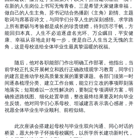
在新的人生岗位上书写无悔青春。三是希望大家健康幸福
，
做自己的人生主角
。苏书记结合热播剧《主角》剧情、主题
歌词与席慕容诗文，与同学们分享人生的深刻感悟。求学路
上所有磨砺与考验都是成长的珍贵馈赠，待到历尽千帆，方
能回归本真。人生不必追逐虚名光环、万众瞩目，平安健
康、幸福从容地走好每一步，便是自己人生当之无愧的主
角，这是母校送给全体毕业生最真挚温暖的祝福。
随后，他对各职能部门作出明确工作部署。他指出，当
前学校正扎实开展树立和践行正确政绩观学习教育，同学们
的建言是推动学校高质量发展的重要课题。各部门须第一时
间逐条梳理分类、建立工作台账，能立行立改的事项即刻落
地落实；短期难以一次性解决的，要制定专项调研方案，明
确推进路线图、细化处置举措，整改最终结果要及时向毕业
生反馈。他对同学们心系母校、坦诚建言表示衷心感谢，并
祝愿全体毕业生毕业顺利、前程似锦。
此次座谈会搭建起母校与毕业生双向沟通、同心对话的
桥梁，愿大外学子怀揣母校嘱托，以所学所长建功新时代，