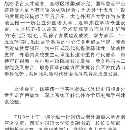
战略语言人才储备、全球区域国别研究、国际交流平台
搭建等方面具有丰富的成功经验，为大外“十五五”时期
的发展建设提供了宝贵启示。大连外国语大学作为东北
地区惟一一所公立外国语大学，近年来在学科专业设
置、人才培养模式改革、学术研究等方面体现出鲜明
的“东北亚”特色，取得了发展建设成效。双方表示，“十
五五”时期，我国高等教育的中心任务明确且坚定，即全
面建成教育强国，为中国式现代化提供基础性、战略性
支撑。外语类高校要主动承担起这个重要时代使命，坚
持守正创新，在推动外语院校转型发展、新文科与人工
智能交叉融合、服务国家战略方面发挥各自区位优势与
学科优势，共同推动新时代外语高等教育高质量发展。
座谈会前，钱英伟一行实地参观北外校史馆和北外
世界语言博物馆，深入系统了解北外办学历史和学科建
设经验。
7
月
3
日下午，调研组一行到访西安外国语大学开展
座谈交流。西安外国语大学党委副书记、校长吴耀武，
副校长黄建友，相关职能部门、学院负责人参加座谈。