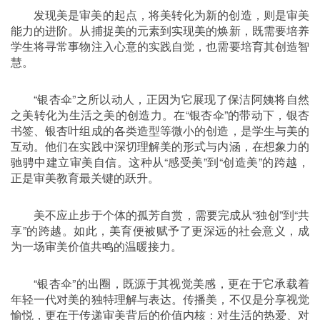
发现美是审美的起点，将美转化为新的创造，则是审美
能力的进阶。从捕捉美的元素到实现美的焕新，既需要培养
学生将寻常事物注入心意的实践自觉，也需要培育其创造智
慧。
“银杏伞”之所以动人，正因为它展现了保洁阿姨将自然
之美转化为生活之美的创造力。在“银杏伞”的带动下，银杏
书签、银杏叶组成的各类造型等微小的创造，是学生与美的
互动。他们在实践中深切理解美的形式与内涵，在想象力的
驰骋中建立审美自信。这种从“感受美”到“创造美”的跨越，
正是审美教育最关键的跃升。
美不应止步于个体的孤芳自赏，需要完成从“独创”到“共
享”的跨越。如此，美育便被赋予了更深远的社会意义，成
为一场审美价值共鸣的温暖接力。
“银杏伞”的出圈，既源于其视觉美感，更在于它承载着
年轻一代对美的独特理解与表达。传播美，不仅是分享视觉
愉悦，更在于传递审美背后的价值内核：对生活的热爱、对