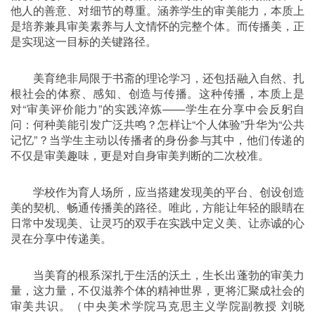
他人的善意、对细节的尊重。涵养学生的审美能力，本质上
是培养兼具审美素养与人文情怀的完整个体。而传播美，正
是实现这一目标的关键路径。
美育绝非局限于书斋的理论学习，还包括融入自然、扎
根社会的体察、感知、创造与传播。这种传播，本质上是
对“审美评价能力”的实践淬炼——学生在分享中会反躬自
问：何种美能引发广泛共鸣？怎样让“个人体验”升华为“公共
记忆”？当学生主动以传播者的身份参与其中，他们传递的
不仅是审美趣味，更是对自身审美判断的二次校准。
学校作为育人场所，应当搭建发现美的平台、创设创造
美的契机、畅通传播美的路径。唯此，方能让年轻的眼睛在
日常中发现美、让灵巧的双手在实践中定义美、让赤诚的心
灵在分享中传递美。
当美育的根系深扎于生活的沃土，生长出蓬勃的审美力
量，这力量，不仅滋养个体的精神世界，更将汇聚成社会的
审美共识。（中央美术学院马克思主义学院副教授 刘晓